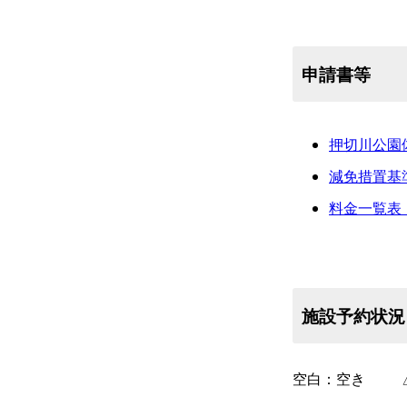
申請書等
押切川公園体育
減免措置基準
料金一覧表（P
施設予約状況
空白：空き