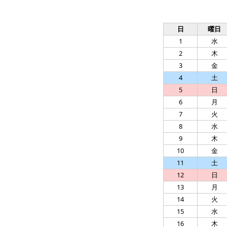
日
曜日
1
水
2
木
3
金
4
土
5
日
6
月
7
火
8
水
9
木
10
金
11
土
12
日
13
月
14
火
15
水
16
木