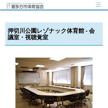
押切川公園レゾナック体育館 - 会
議室・視聴覚室