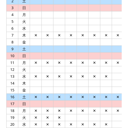
2
土
3
日
4
月
5
火
6
水
7
木
✕
✕
✕
✕
✕
✕
✕
✕
8
金
9
土
10
日
11
月
✕
✕
✕
✕
✕
✕
✕
✕
12
火
13
水
✕
✕
✕
✕
✕
✕
✕
14
木
15
金
16
土
✕
✕
✕
✕
✕
✕
✕
✕
17
日
18
月
✕
✕
✕
✕
✕
✕
✕
✕
19
火
✕
✕
✕
20
水
✕
✕
✕
✕
✕
✕
✕