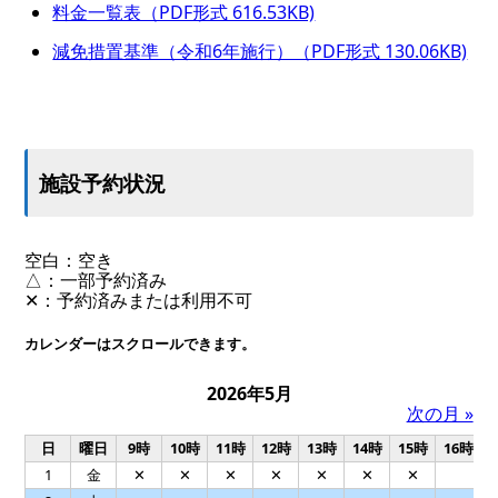
料金一覧表（PDF形式 616.53KB)
減免措置基準（令和6年施行）（PDF形式 130.06KB)
施設予約状況
空白：空き
△：一部予約済み
✕：予約済みまたは利用不可
カレンダーはスクロールできます。
2026年5月
次の月 »
日
曜日
9時
10時
11時
12時
13時
14時
15時
16時
1
金
✕
✕
✕
✕
✕
✕
✕