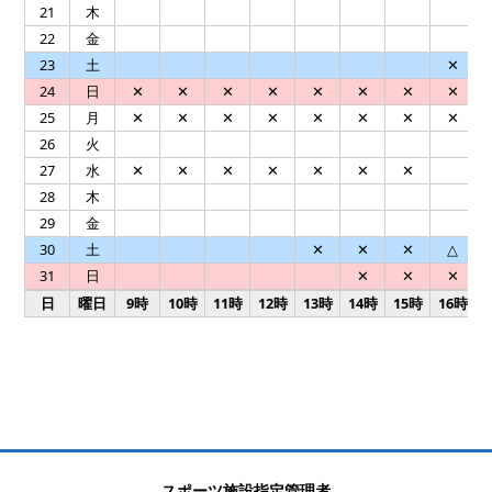
21
木
22
金
23
土
✕
24
日
✕
✕
✕
✕
✕
✕
✕
✕
25
月
✕
✕
✕
✕
✕
✕
✕
✕
26
火
27
水
✕
✕
✕
✕
✕
✕
✕
28
木
29
金
30
土
✕
✕
✕
△
31
日
✕
✕
✕
日
曜日
9時
10時
11時
12時
13時
14時
15時
16時
スポーツ施設指定管理者