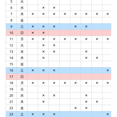
5
火
6
水
✕
✕
7
木
✕
✕
✕
✕
✕
✕
✕
✕
8
金
9
土
✕
✕
✕
✕
✕
10
日
✕
✕
11
月
✕
✕
✕
✕
✕
✕
✕
✕
12
火
✕
✕
13
水
✕
✕
✕
14
木
✕
✕
✕
15
金
16
土
✕
✕
✕
✕
17
日
18
月
✕
✕
✕
✕
✕
✕
✕
✕
19
火
20
水
✕
✕
✕
21
木
✕
✕
✕
22
金
✕
✕
23
土
✕
✕
✕
✕