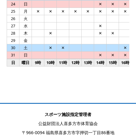
24
日
✕
✕
✕
25
月
✕
✕
✕
✕
✕
✕
✕
✕
26
火
27
水
✕
28
木
✕
✕
✕
29
金
30
土
✕
✕
✕
31
日
✕
✕
✕
日
曜日
9時
10時
11時
12時
13時
14時
15時
16時
スポーツ施設指定管理者
公益財団法人喜多方市体育協会
〒966-0094 福島県喜多方市字押切一丁目86番地